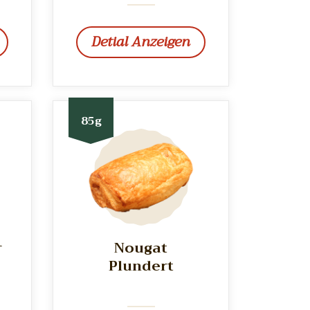
Detial Anzeigen
85g
r
Nougat
Plundert