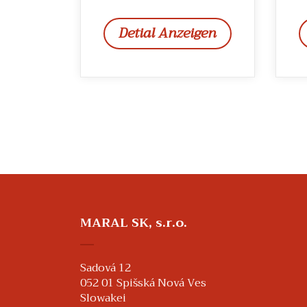
Detial Anzeigen
MARAL SK, s.r.o.
Sadová 12
052 01 Spišská Nová Ves
Slowakei