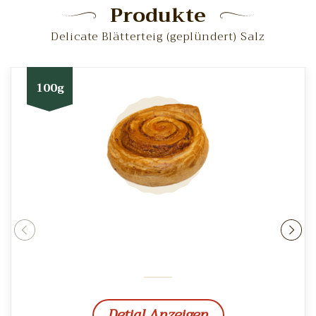
Produkte
Delicate Blätterteig (geplündert) Salz
100g
rev
ne
Detial Anzeigen