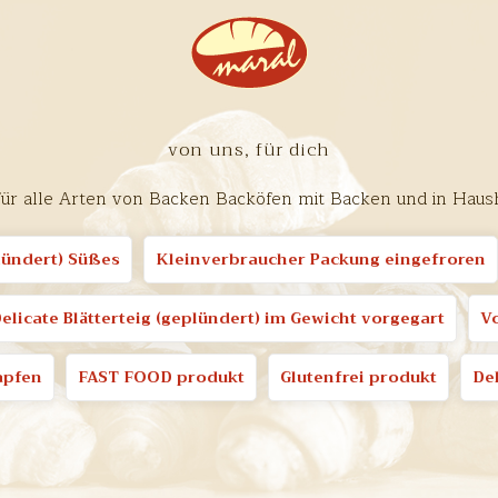
von uns, für dich
für alle Arten von Backen Backöfen mit Backen und in Haus
plündert) Süßes
Kleinverbraucher Packung eingefroren
elicate Blätterteig (geplündert) im Gewicht vorgegart
V
apfen
FAST FOOD produkt
Glutenfrei produkt
Del