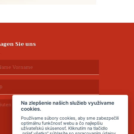
ragen Sie uns
Na zlepšenie našich služieb využívame
cookies.
Používame súbory cookies, aby sme zabezpečili
optimálnu funkčnosť webu a čo najlepšiu
užívateľskú skúsenosť. Kliknutím na tlačidlo
„prijať všetko“ súhlasíte so spracovaním údajov