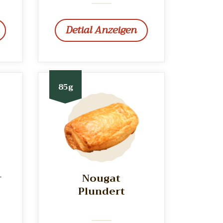
Detial Anzeigen
85g
r
Nougat
Plundert