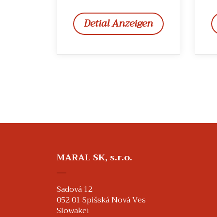
Detial Anzeigen
MARAL SK, s.r.o.
Sadová 12
052 01 Spišská Nová Ves
Slowakei