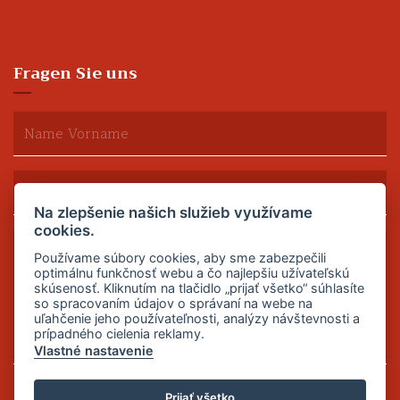
Fragen Sie uns
Na zlepšenie našich služieb využívame
cookies.
Používame súbory cookies, aby sme zabezpečili
optimálnu funkčnosť webu a čo najlepšiu užívateľskú
skúsenosť. Kliknutím na tlačidlo „prijať všetko“ súhlasíte
so spracovaním údajov o správaní na webe na
uľahčenie jeho používateľnosti, analýzy návštevnosti a
prípadného cielenia reklamy.
Vlastné nastavenie
Senden
Prijať všetko