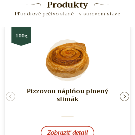
Produkty
Pľundrové pečivo slané - v surovom stave
100g
Pizzovou náplňou plnený
rev
ne
slimák
Zobraziť detail