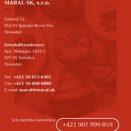
MARAL SK, s.r.o.
Sadová 12
052 01 Spišská Nová Ves
Slowakei
Geschäftsadresse:
Kpt. Nálepku 1433/1
075 01 Trebišov
Slowakei
Tel.:
+421 56 672 6365
Fax:
+421 56 668 6880
E-mail:
maral@maral.sk
Ich möchte bestellen
+421 907 999 859