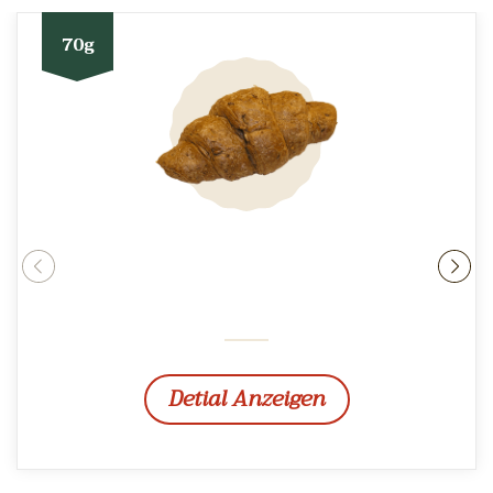
70g
rev
ne
Detial Anzeigen