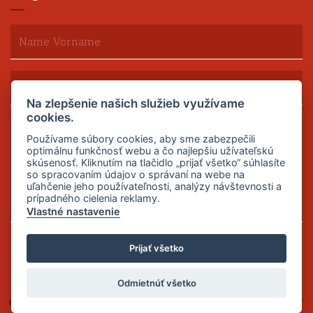
Na zlepšenie našich služieb využívame
cookies.
Používame súbory cookies, aby sme zabezpečili
optimálnu funkčnosť webu a čo najlepšiu užívateľskú
skúsenosť. Kliknutím na tlačidlo „prijať všetko“ súhlasíte
so spracovaním údajov o správaní na webe na
uľahčenie jeho používateľnosti, analýzy návštevnosti a
prípadného cielenia reklamy.
Vlastné nastavenie
Senden
Prijať všetko
Odmietnúť všetko
© 2026 Maral
Allgemeine Verlautbarung
Design by
SIXNET