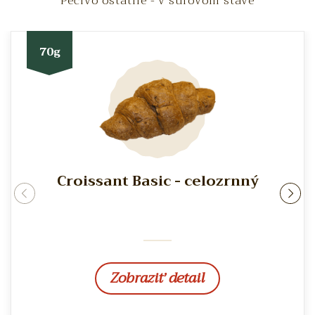
Pečivo ostatné - v surovom stave
70g
Croissant Basic - celozrnný
rev
ne
Zobraziť detail