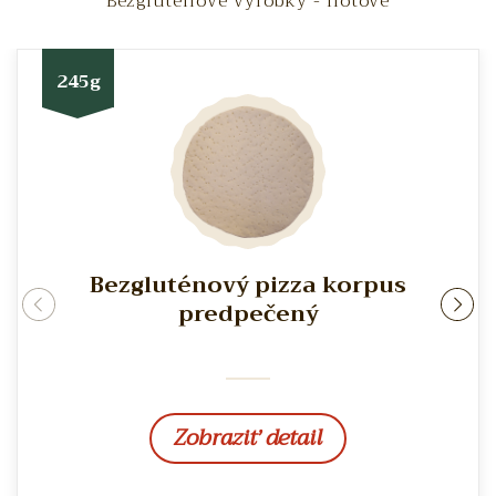
Bezgluténové výrobky - hotové
245g
Bezgluténový pizza korpus
rev
ne
predpečený
Zobraziť detail