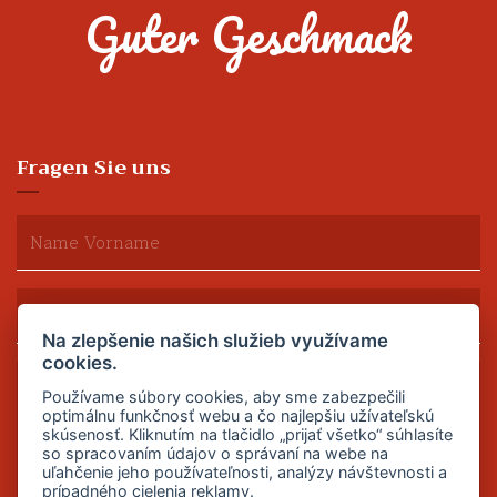
Guter Geschmack
Fragen Sie uns
Na zlepšenie našich služieb využívame
cookies.
Používame súbory cookies, aby sme zabezpečili
optimálnu funkčnosť webu a čo najlepšiu užívateľskú
skúsenosť. Kliknutím na tlačidlo „prijať všetko“ súhlasíte
so spracovaním údajov o správaní na webe na
uľahčenie jeho používateľnosti, analýzy návštevnosti a
prípadného cielenia reklamy.