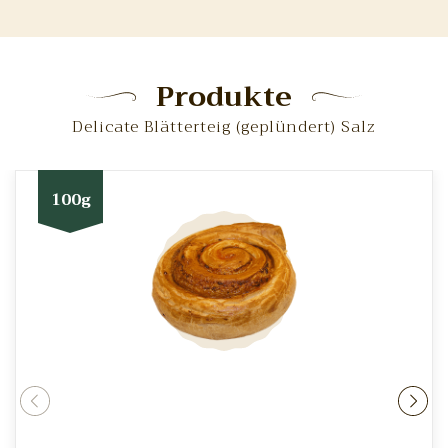
Produkte
Delicate Blätterteig (geplündert) Salz
100g
rev
ne